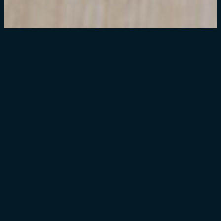
Willkommen beim via-
nova-chor München!
Wir sind ein gemischter
Chor
aus rund 45
Sänger*innen, der vor allem A-cappella-
Musik singt und von
Kerstin Behnke
geleitet wird. Unser Schwerpunkt liegt auf
der zeitgenössischen Chormusik, ohne die